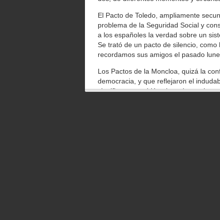
El Pacto de Toledo, ampliamente secunda
problema de la Seguridad Social y con
a los españoles la verdad sobre un sis
Se trató de un pacto de silencio, como
recordamos sus amigos el pasado lunes
Los Pactos de la Moncloa, quizá la con
democracia, y que reflejaron el indudab
significaron también el comienzo de una
que no hay ninguna manera de probar q
que sucediera. Entre paréntesis, uno d
conocidos popularmente, de la historia
mismos autores de la reforma fiscal de
Franco, y el dictador…la rechazó. El rea
políticos per se. No pactan los que pag
consenso sobre el conjunto de los ciu
Ese conjunto, como se esperaba, sentenc
desde luego no ha sentenciado el fin de
derechas, división habitualmente hipert
separación radical que no existe. Hemo
los impuestos para preservar el Estado