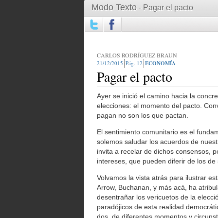
Modo Texto
- Pagar el pacto
CARLOS RODRÍGUEZ BRAUN
21/12/2015
12
ECONOMÍA
Pagar el pacto
Ayer se inició el camino hacia la concre
elecciones: el momento del pacto. Convi
pagan no son los que pactan.
El sentimiento comunitario es el funda
solemos saludar los acuerdos de nuestr
invita a recelar de dichos consensos, 
intereses, que pueden diferir de los de
Volvamos la vista atrás para ilustrar e
Arrow, Buchanan, y más acá, ha atribu
desentrañar los vericuetos de la elecci
paradójicos de esta realidad democrát
dos, de diferentes momentos y circunsta