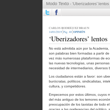
Modo Texto
- ‘Uberizadores’ lentos
CARLOS RODRÍGUEZ BRAUN
14/01/2019
40
OPINIÓN
‘Uberizadores’ lentos
No está admitida aún por la Academia,
son palabras bien formadas a partir de
vez más numerosas plataformas de econ
las nuevas tecnologías, unas personas p
necesidad de intermediarios, diversos b
Los ciudadanos están a favor: son uber
burócratas, políticos, sindicalistas, in
cultura, y competidores.
Empecemos por estos últimos, cuyos m
del más antiguo de los temores económi
preocupación de los taxistas de todo e
gracias a las preferencias del público,