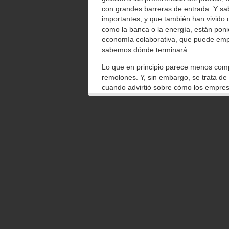
con grandes barreras de entrada. Y s
importantes, y que también han vivido 
como la banca o la energía, están poni
economía colaborativa, que puede empez
sabemos dónde terminará.
Lo que en principio parece menos compr
remolones. Y, sin embargo, se trata d
cuando advirtió sobre cómo los empres
frenar la reducción de los precios a tr
internacional.
Las motivaciones de los uberizadores l
a menudo utilizado curiosamente para 
la precarización, esgrimida contra el s
quienes aplauden los regímenes interve
cotizaciones, propician el paro hasta
España. Y también están la fiscalidad y
curiosamente los que jamás se preocup
puedan prosperar y contratar, y competi
La hostilidad de políticos y burócratas 
ellos, en efecto, se llenan la boca hab