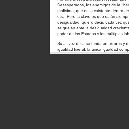
Desesperados, los enemigos de la libe
malísima, que es la existente dentro d
otra. Pero la clave es que están siem
desigualdad, quiero decir, cada vez qu
se quejan ante la desigualdad creciente
poder de los Estados y los múltiples l
Su altivez ética se funda en errores y 
igualdad liberal, la única igualdad compa
La igualdad que anhelan se burla de la 
mediante la ley, una igualdad forzada a 
con todos los males, al parecer, pero 
violación de la propiedad privada y los 
La mirada herida del socialista no pued
la pobreza no la emprenden los Estado
dejarla atrás si prevalecen las institucio
partidos no consiguen violar dicha prop
El odioso mercado libre, el deplorable 
ellos son los que han permitido a mill
cuanto más predomine el socialismo en
vegetariana hasta la más carnívora, la