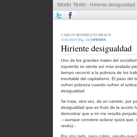
Modo Texto
- Hiriente desigualdad
CARLOS RODRÍGUEZ BRAUN
21/01/2019
48
OPINIÓN
Hiriente desigualdad
Uno de los grandes males del socialism
izquierda se siente así más avalada pa
tiempo recurrió a la pobreza de los tr
inevitable del capitalismo. El paso del
sufren pobreza cuando sufren el anticapi
desigualdad.
Se trata, otra vez, de un camelo, por pa
desigualdad que es fruto de la acción
demostrar que a mí me resulta perjudic
—aunque conviene aclarar quizá que, co
revés)–.
Por otro lado, para colmo, resulta que